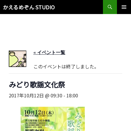
検
かえるめぞん STUDIO
索
コ
メインメ
ン
ニュー
テ
ン
ツ
へ
ス
« イベント一覧
キ
ッ
このイベントは終了しました。
プ
みどり歌謡文化祭
2017年10月12日 @ 09:30
-
18:00