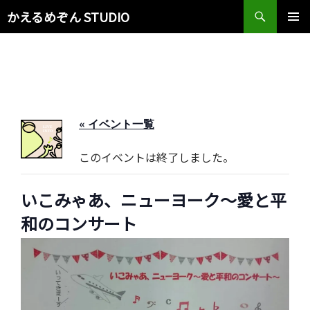
検
かえるめぞん STUDIO
索
コ
メインメ
ン
ニュー
テ
ン
ツ
へ
ス
« イベント一覧
キ
ッ
このイベントは終了しました。
プ
いこみゃあ、ニューヨーク〜愛と平
和のコンサート
2015年3月15日 @ 13:30
-
17:00
¥1000