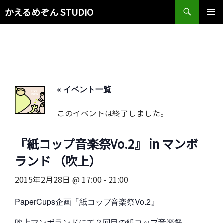
検
かえるめぞん STUDIO
索
コ
メインメ
ン
ニュー
テ
ン
ツ
へ
ス
« イベント一覧
キ
ッ
このイベントは終了しました。
プ
『紙コップ音楽祭Vo.2』 in マンボ
ランド （吹上）
2015年2月28日 @ 17:00
-
21:00
PaperCups企画『紙コップ音楽祭Vo.2』
吹上マンボランドにて２回目の紙コップ音楽祭。