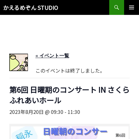
検
かえるめぞん STUDIO
索
コ
メインメ
ン
ニュー
テ
ン
ツ
へ
ス
« イベント一覧
キ
ッ
このイベントは終了しました。
プ
第6回 日曜期のコンサート IN さくら
ふれあいホール
2023年8月20日 @ 09:30
-
11:30