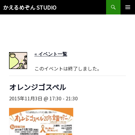
検
かえるめぞん STUDIO
索
コ
メインメ
ン
ニュー
テ
ン
ツ
へ
ス
« イベント一覧
キ
ッ
このイベントは終了しました。
プ
オレンジゴスペル
2015年11月3日 @ 17:30
-
21:30