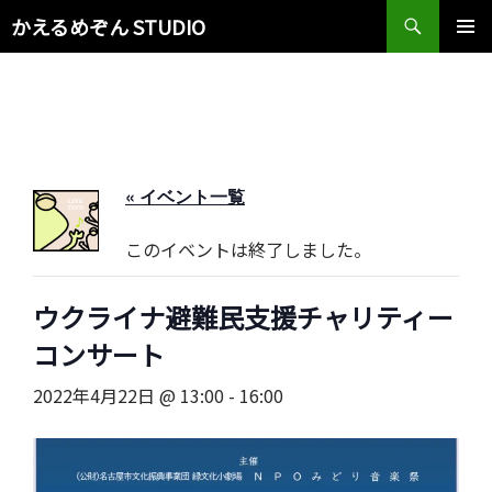
検
かえるめぞん STUDIO
索
コ
メインメ
ン
ニュー
テ
ン
ツ
へ
ス
« イベント一覧
キ
ッ
このイベントは終了しました。
プ
ウクライナ避難民支援チャリティー
コンサート
2022年4月22日 @ 13:00
-
16:00